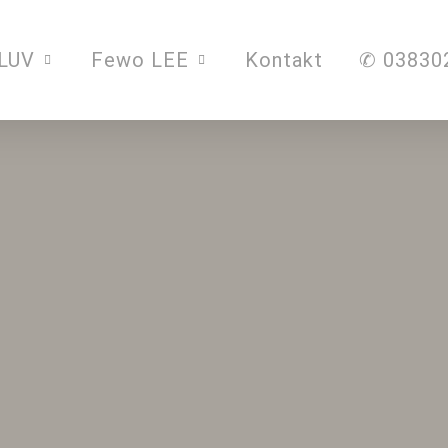
LUV
Fewo LEE
Kontakt
✆ 03830