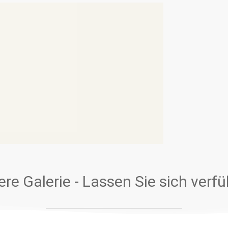
et sich im Erdgeschoss
für 2 bis 4
ein Wohnzimmer mit
e zwei Schlafzimmer
ist ausgestattet mit
re Galerie - Lassen Sie sich verf