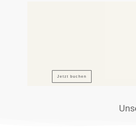
Die maritim eingerichtete Wohnung befind
und bietet mit einer Größe von 50 qm Platz 
Urlaubsgäste. Die Wohnung verfügt über 
Esstisch, eine separate kleine Küche sowi
mit Doppelbetten. Das kleine Badezimmer 
Waschbecken, Dusche und WC.
Jetzt buchen
Unse