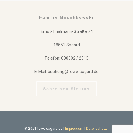
Familie Meschkowski
Ernst-Thälmann-Straße 74
18551 Sagard
Telefon: 038302 / 2513
E-Mail: buchung@fewo-sagard.de
Schreiben Sie uns
© 2021 fewo-sagard.de |
Impressum
|
Datenschutz
|